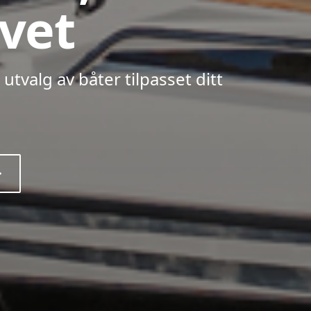
vet
t utvalg av båter tilpasset ditt