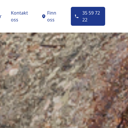
Kontakt
Finn
35 59 72
r
oss
oss
22