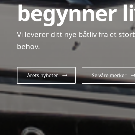
begynner li
Vi leverer ditt nye båtliv fra et stor
behov.
Årets nyheter
Se våre merker