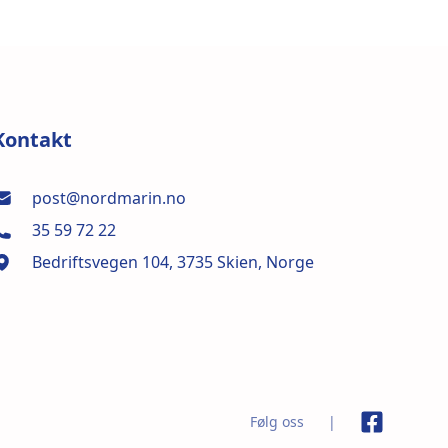
Nord Marin AS
Kontakt
post@nordmarin.no
35 59 72 22
Bedriftsvegen 104, 3735 Skien, Norge
Følg oss
|