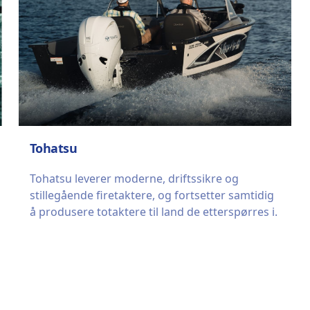
Tohatsu
Tohatsu leverer moderne, driftssikre og
stillegående firetaktere, og fortsetter samtidig
å produsere totaktere til land de etterspørres i.