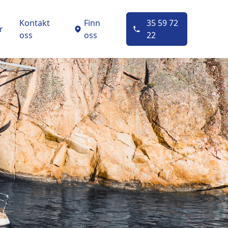
Kontakt
Finn
35 59 72
r
oss
oss
22