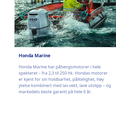
Honda Marine
Honda Marine har påhengsmotorer i hele
spekteret – fra 2,3 til 250 hk. Hondas motorer
er kjent for sin holdbarhet, pålitelighet, høy
ytelse kombinert med lav vekt, lave utslipp – og
markedets beste garanti på hele 6 år.