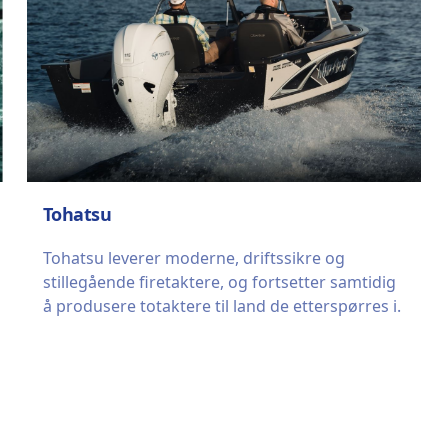
Tohatsu
Tohatsu leverer moderne, driftssikre og
stillegående firetaktere, og fortsetter samtidig
å produsere totaktere til land de etterspørres i.