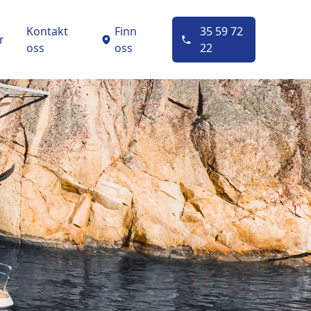
Kontakt
Finn
35 59 72
r
oss
oss
22