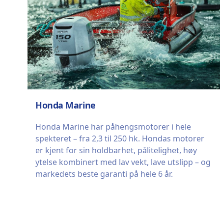
Honda Marine
Honda Marine har påhengsmotorer i hele
spekteret – fra 2,3 til 250 hk. Hondas motorer
er kjent for sin holdbarhet, pålitelighet, høy
ytelse kombinert med lav vekt, lave utslipp – og
markedets beste garanti på hele 6 år.