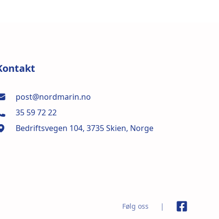
Nord Marin AS
Kontakt
post@nordmarin.no
35 59 72 22
Bedriftsvegen 104, 3735 Skien, Norge
Følg oss
|